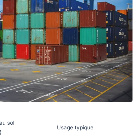
au sol
Usage typique
)