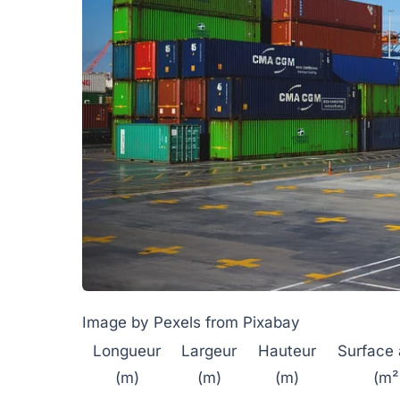
Image by Pexels from Pixabay
Longueur
Largeur
Hauteur
Surface 
(m)
(m)
(m)
(m²