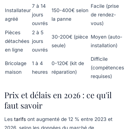
7 à 14
Facile (prise
Installateur
150-400€ selon
jours
de rendez-
agréé
la panne
ouvrés
vous)
Pièces
2 à 5
30-200€ (pièce
Moyen (auto-
détachées
jours
seule)
installation)
en ligne
ouvrés
Difficile
Bricolage
1 à 4
0-120€ (kit de
(compétences
maison
heures
réparation)
requises)
Prix et délais en 2026 : ce qu'il
faut savoir
Les
tarifs
ont augmenté de 12 % entre 2023 et
2026, selon les données du marché de