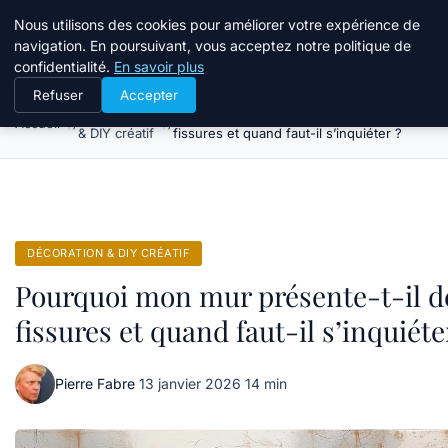
Atelier Designers
Nous utilisons des cookies pour améliorer votre expérience de
navigation. En poursuivant, vous acceptez notre politique de
confidentialité.
En savoir plus
Refuser
Accepter
Décoration
Pourquoi mon mur présente-t-il des
Accueil
& DIY créatif
fissures et quand faut-il s’inquiéter ?
DÉCORATION & DIY CRÉATIF
Pourquoi mon mur présente-t-il d
fissures et quand faut-il s’inquiéte
Pierre Fabre
·
13 janvier 2026
·
14 min