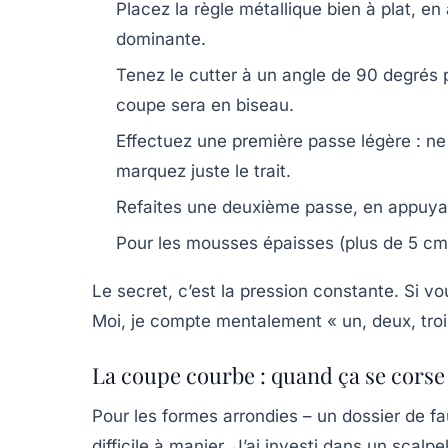
Placez la règle métallique bien à plat, 
dominante.
Tenez le cutter à un angle de 90 degrés pa
coupe sera en biseau.
Effectuez une
première passe légère
: ne
marquez juste le trait.
Refaites une deuxième passe, en appuyant
Pour les mousses épaisses (plus de 5 cm
Le secret, c’est la
pression constante
. Si v
Moi, je compte mentalement « un, deux, troi
La coupe courbe : quand ça se corse
Pour les formes arrondies – un dossier de fau
difficile à manier. J’ai investi dans un
scalpe