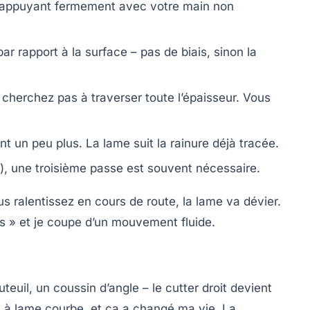
en appuyant fermement avec votre main non
r rapport à la surface – pas de biais, sinon la
 cherchez pas à traverser toute l’épaisseur. Vous
 un peu plus. La lame suit la rainure déjà tracée.
), une troisième passe est souvent nécessaire.
ous ralentissez en cours de route, la lame va dévier.
s » et je coupe d’un mouvement fluide.
teuil, un coussin d’angle – le cutter droit devient
l à lame courbe
, et ça a changé ma vie. La