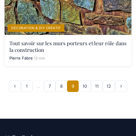
DÉCORATION & DIY CRÉATIF
Tout savoir sur les murs porteurs et leur rôle dans
la construction
Pierre Fabre
12 min
1
…
7
8
9
10
11
12